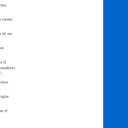
enía
a cuenta
a de sus
 un
a el
ionadores
C.
otras
reglas
ue el