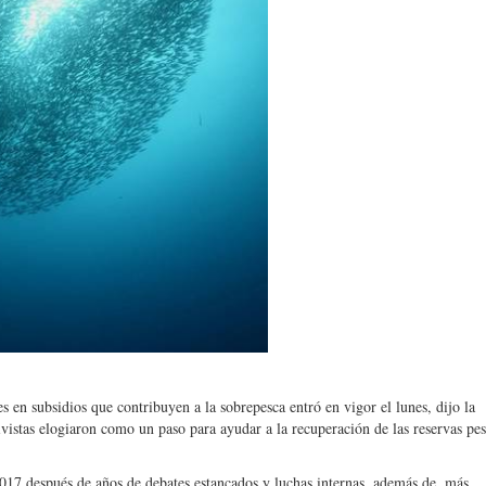
s en subsidios que contribuyen a la sobrepesca entró en vigor el lunes, dijo la
istas elogiaron como un paso para ayudar a la recuperación de las reservas pe
17 después de años de debates estancados y luchas internas, además de, más