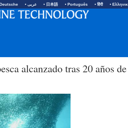
 Deutsche
• عربى
• 日本語
• Português
• हिंदी
• Ελληνι
esca alcanzado tras 20 años de