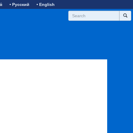
κά
• Русский
• English