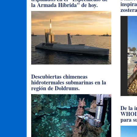
inspir
la Armada Híbrida" de hoy.
zoster
Descubiertas chimeneas
hidrotermales submarinas en la
región de Doldrums.
De la 
WHOI l
para su