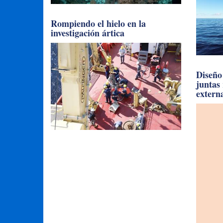
Rompiendo el hielo en la
investigación ártica
Diseño 
juntas
extern