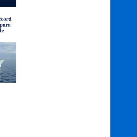
écord
 para
de