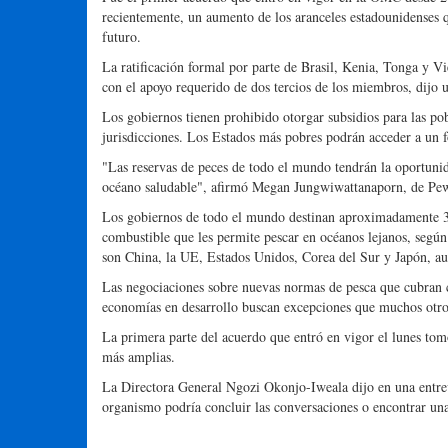
recientemente, un aumento de los aranceles estadounidenses q
futuro.
La ratificación formal por parte de Brasil, Kenia, Tonga y V
con el apoyo requerido de dos tercios de los miembros, dijo
Los gobiernos tienen prohibido otorgar subsidios para las pob
jurisdicciones. Los Estados más pobres podrán acceder a un fo
"Las reservas de peces de todo el mundo tendrán la oportunid
océano saludable", afirmó Megan Jungwiwattanaporn, de Pew
Los gobiernos de todo el mundo destinan aproximadamente 35.
combustible que les permite pescar en océanos lejanos, segú
son China, la UE, Estados Unidos, Corea del Sur y Japón, au
Las negociaciones sobre nuevas normas de pesca que cubran cu
economías en desarrollo buscan excepciones que muchos otros
La primera parte del acuerdo que entró en vigor el lunes tom
más amplias.
La Directora General Ngozi Okonjo-Iweala dijo en una entrev
organismo podría concluir las conversaciones o encontrar una