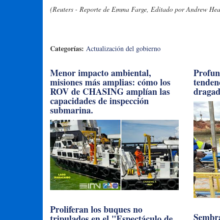
(Reuters - Reporte de Emma Farge, Editado por Andrew Hea
Categorías:
Actualización del gobierno
Menor impacto ambiental,
Profun
misiones más amplias: cómo los
tendenc
ROV de CHASING amplían las
draga
capacidades de inspección
submarina.
Proliferan los buques no
Sembra
tripulados en el "Espectáculo de