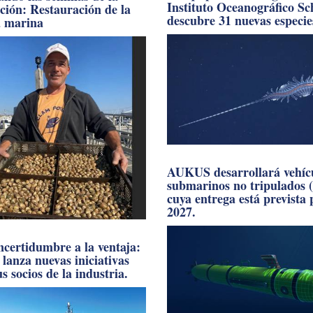
Instituto Oceanográfico S
ación: Restauración de la
descubre 31 nuevas especie
a marina
AUKUS desarrollará vehíc
submarinos no tripulados 
cuya entrega está prevista
2027.
incertidumbre a la ventaja:
anza nuevas iniciativas
s socios de la industria.