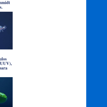
chmidt
s.
ulos
(UUV),
 para