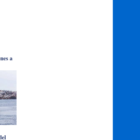
ones a
del