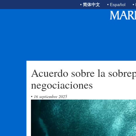
• 简体中文
• Español
•
Acuerdo sobre la sobrep
negociaciones
•
16 septiembre 2025