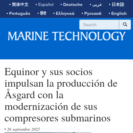
• 简体中文
• Español
• Deutsche
• عربى
• 日本語
• Português
• हिंदी
• Ελληνικά
• Русский
• English
Equinor y sus socios
impulsan la producción de
Åsgard con la
modernización de sus
compresores submarinos
•
26 septiembre 2025