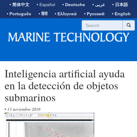
• 简体中文
• Español
• Deutsche
• عربى
• 日本語
• Português
• हिंदी
• Ελληνικά
• Русский
• English
Inteligencia artificial ayuda
en la detección de objetos
submarinos
•
13 noviembre 2018