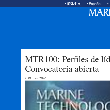
• 简体中文
• Español
•
MTR100: Perfiles de líd
Convocatoria abierta
•
30 abril 2026