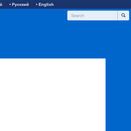
κά
• Русский
• English