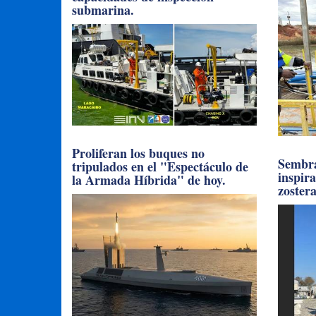
submarina.
Proliferan los buques no
Sembra
tripulados en el "Espectáculo de
inspir
la Armada Híbrida" de hoy.
zoster