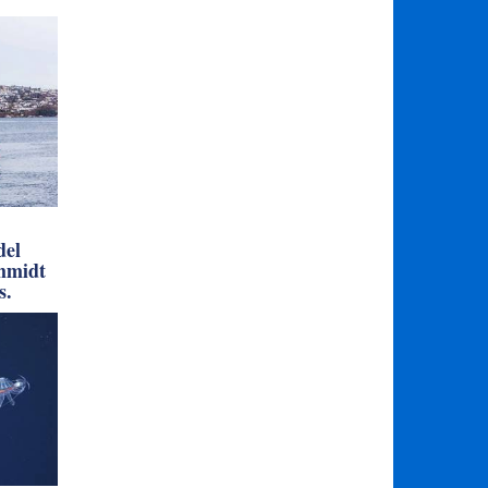
del
chmidt
s.