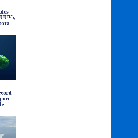
ulos
(UUV),
 para
écord
 para
de