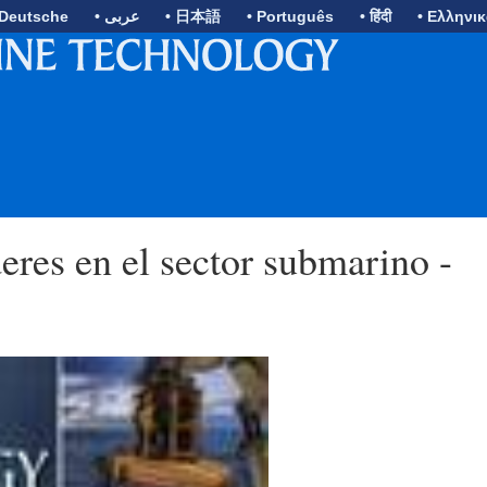
 Deutsche
• عربى
• 日本語
• Português
• हिंदी
• Ελληνι
eres en el sector submarino -