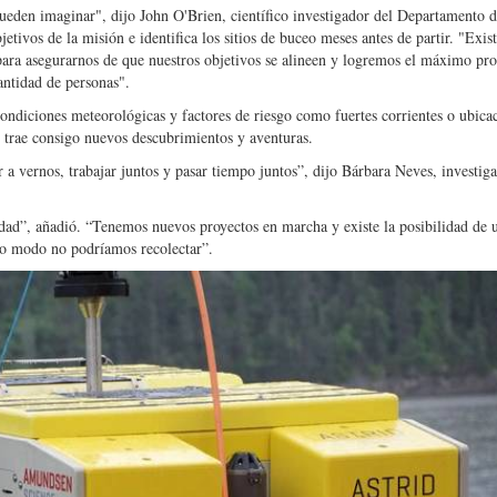
pueden imaginar", dijo John O'Brien, científico investigador del Departamento 
etivos de la misión e identifica los sitios de buceo meses antes de partir. "Exist
 para asegurarnos de que nuestros objetivos se alineen y logremos el máximo pr
antidad de personas".
ondiciones meteorológicas y factores de riesgo como fuertes corrientes o ubica
 trae consigo nuevos descubrimientos y aventuras.
 vernos, trabajar juntos y pasar tiempo juntos”, dijo Bárbara Neves, investig
ad”, añadió. “Tenemos nuevos proyectos en marcha y existe la posibilidad de ut
ro modo no podríamos recolectar”.