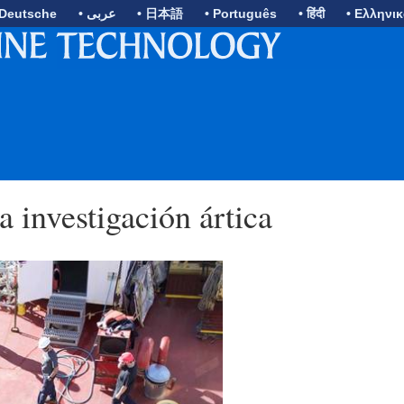
 Deutsche
• عربى
• 日本語
• Português
• हिंदी
• Ελληνι
 investigación ártica