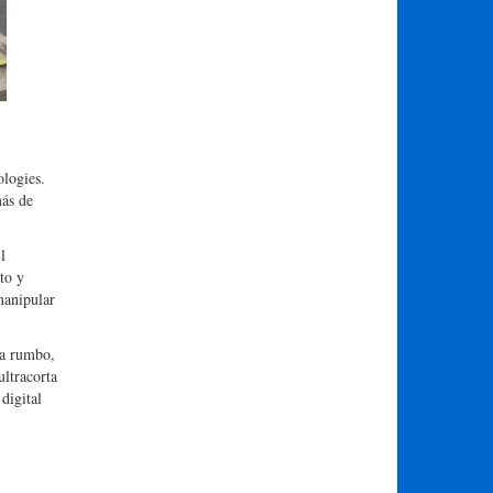
logies.
más de
l
to y
manipular
a rumbo,
ltracorta
digital