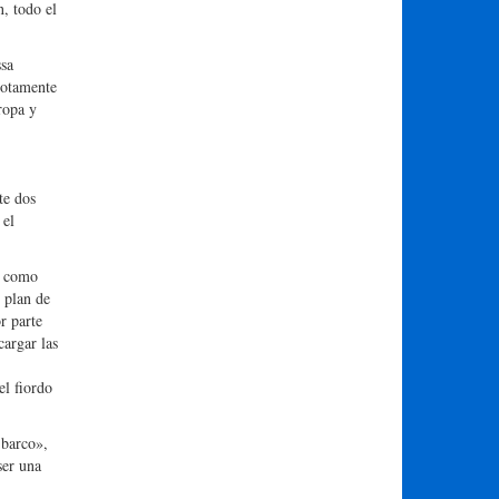
n, todo el
ssa
motamente
ropa y
te dos
 el
e como
 plan de
r parte
cargar las
el fiordo
 barco»,
ser una