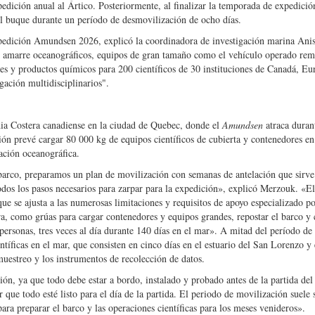
pedición anual al Ártico. Posteriormente, al finalizar la temporada de expedició
el buque durante un período de desmovilización de ocho días.
Expedición Amundsen 2026, explicó la coordinadora de investigación marina Ani
e amarre oceanográficos, equipos de gran tamaño como el vehículo operado re
 y productos químicos para 200 científicos de 30 instituciones de Canadá, Eu
ación multidisciplinarios".
dia Costera canadiense en la ciudad de Quebec, donde el
Amundsen
atraca duran
ión prevé cargar 80 000 kg de equipos científicos de cubierta y contenedores en
ación oceanográfica.
 barco, preparamos un plan de movilización con semanas de antelación que sirv
dos los pasos necesarios para zarpar para la expedición», explicó Merzouk. «El
e se ajusta a las numerosas limitaciones y requisitos de apoyo especializado po
era, como grúas para cargar contenedores y equipos grandes, repostar el barco y 
personas, tres veces al día durante 140 días en el mar». A mitad del período de
tíficas en el mar, que consisten en cinco días en el estuario del San Lorenzo y 
uestreo y los instrumentos de recolección de datos.
ión, ya que todo debe estar a bordo, instalado y probado antes de la partida del
ue todo esté listo para el día de la partida. El periodo de movilización suele 
ara preparar el barco y las operaciones científicas para los meses venideros».