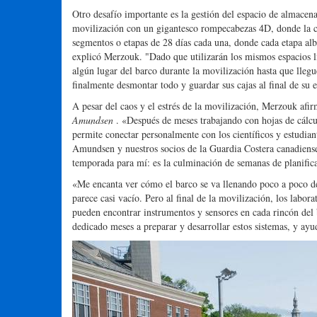
Otro desafío importante es la gestión del espacio de almacen
movilización con un gigantesco rompecabezas 4D, donde la cu
segmentos o etapas de 28 días cada una, donde cada etapa albe
explicó Merzouk. "Dado que utilizarán los mismos espacios l
algún lugar del barco durante la movilización hasta que llegu
finalmente desmontar todo y guardar sus cajas al final de su 
A pesar del caos y el estrés de la movilización, Merzouk afi
Amundsen
. «Después de meses trabajando con hojas de cálcu
permite conectar personalmente con los científicos y estudia
Amundsen y nuestros socios de la Guardia Costera canadiense
temporada para mí: es la culminación de semanas de planific
«Me encanta ver cómo el barco se va llenando poco a poco de 
parece casi vacío. Pero al final de la movilización, los labo
pueden encontrar instrumentos y sensores en cada rincón de
dedicado meses a preparar y desarrollar estos sistemas, y ayu