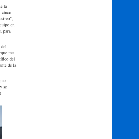
e la
n cinco
estreo",
equipo en
s, para
 del
orque me
ífico del
nte de la
uque
y se
n