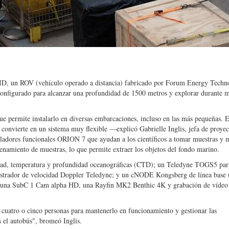
, un ROV (vehículo operado a distancia) fabricado por Forum Energy Techno
configurado para alcanzar una profundidad de 1500 metros y explorar durante 
e permite instalarlo en diversas embarcaciones, incluso en las más pequeñas. E
 convierte en un sistema muy flexible —explicó Gabrielle Inglis, jefa de proyec
dores funcionales ORION 7 que ayudan a los científicos a tomar muestras y 
cenamiento de muestras, lo que permite extraer los objetos del fondo marino.
d, temperatura y profundidad oceanográficas (CTD); un Teledyne TOGS5 par
istrador de velocidad Doppler Teledyne; y un cNODE Kongsberg de línea base u
 una SubC 1 Cam alpha HD, una Rayfin MK2 Benthic 4K y grabación de vídeo 
 cuatro o cinco personas para mantenerlo en funcionamiento y gestionar las
 el autobús", bromeó Inglis.