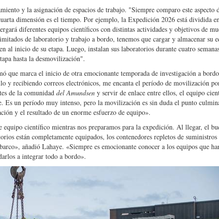
amiento y la asignación de espacios de trabajo. "Siempre comparo este aspecto d
arta dimensión es el tiempo. Por ejemplo, la Expedición 2026 está dividida e
rgará diferentes equipos científicos con distintas actividades y objetivos de mu
imitados de laboratorio y trabajo a bordo, tenemos que cargar y almacenar su 
en al inicio de su etapa. Luego, instalan sus laboratorios durante cuatro semana
etapa hasta la desmovilización".
rmó que marca el inicio de otra emocionante temporada de investigación a bordo
lo y recibiendo correos electrónicos, me encanta el período de movilización p
ntes de la comunidad
del Amundsen
y servir de enlace entre ellos, el equipo cient
. Es un período muy intenso, pero la movilización es sin duda el punto culmina
ación y el resultado de un enorme esfuerzo de equipo».
equipo científico mientras nos preparamos para la expedición. Al llegar, el b
ratorios están completamente equipados, los contenedores repletos de suministros 
l barco», añadió Lahaye. «Siempre es emocionante conocer a los equipos que ha
darlos a integrar todo a bordo».