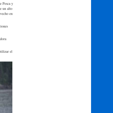
de Pesca y
e un alto
ovecho en
ciones
adora
ilizar el