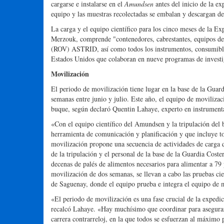
cargarse e instalarse en el
Amundsen
antes del inicio de la ex
equipo y las muestras recolectadas se embalan y descargan d
La carga y el equipo científico para los cinco meses de la 
Merzouk, comprende "contenedores, cabrestantes, equipos d
(ROV) ASTRID, así como todos los instrumentos, consumibles
Estados Unidos que colaboran en nueve programas de investig
Movilización
El periodo de movilización tiene lugar en la base de la Guar
semanas entre junio y julio. Este año, el equipo de movilizac
buque, según declaró Quentin Lahaye, experto en instrument
«Con el equipo científico del Amundsen y la tripulación del
herramienta de comunicación y planificación y que incluye to
movilización propone una secuencia de actividades de carga qu
de la tripulación y el personal de la base de la Guardia Cost
decenas de palés de alimentos necesarios para alimentar a 79 
movilización de dos semanas, se llevan a cabo las pruebas cien
de Saguenay, donde el equipo prueba e integra el equipo de m
«El periodo de movilización es una fase crucial de la expedic
recalcó Lahaye. «Hay muchísimo que coordinar para asegurar q
carrera contrarreloj, en la que todos se esfuerzan al máximo p