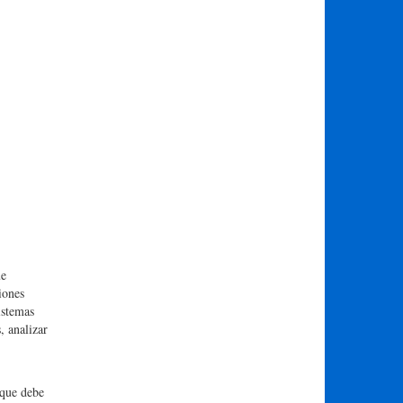
ue
iones
istemas
, analizar
uque debe