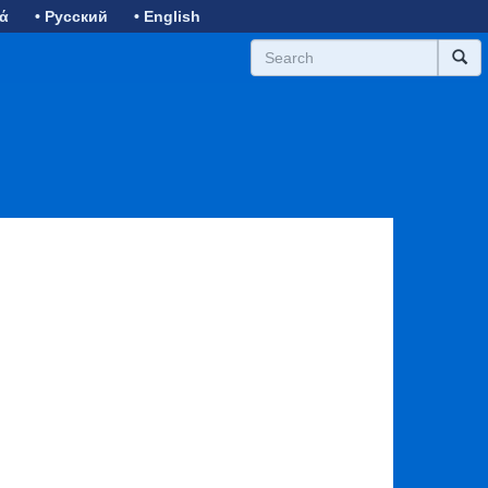
κά
• Русский
• English