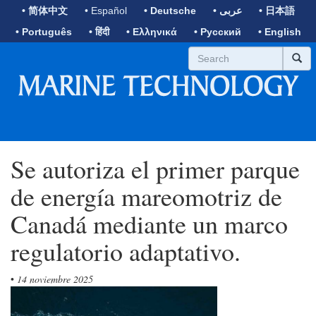
• 简体中文
• Español
• Deutsche
• عربى
• 日本語
• Português
• हिंदी
• Ελληνικά
• Русский
• English
Se autoriza el primer parque
de energía mareomotriz de
Canadá mediante un marco
regulatorio adaptativo.
•
14 noviembre 2025