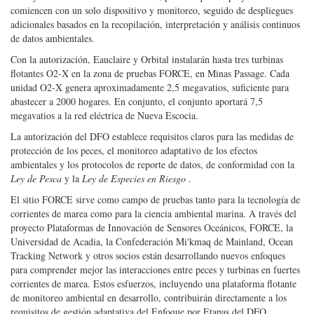
comiencen con un solo dispositivo y monitoreo, seguido de despliegues
adicionales basados en la recopilación, interpretación y análisis continuos
de datos ambientales.
Con la autorización, Eauclaire y Orbital instalarán hasta tres turbinas
flotantes O2-X en la zona de pruebas FORCE, en Minas Passage. Cada
unidad O2-X genera aproximadamente 2,5 megavatios, suficiente para
abastecer a 2000 hogares. En conjunto, el conjunto aportará 7,5
megavatios a la red eléctrica de Nueva Escocia.
La autorización del DFO establece requisitos claros para las medidas de
protección de los peces, el monitoreo adaptativo de los efectos
ambientales y los protocolos de reporte de datos, de conformidad con la
Ley de Pesca
y la
Ley de Especies en Riesgo
.
El sitio FORCE sirve como campo de pruebas tanto para la tecnología de
corrientes de marea como para la ciencia ambiental marina. A través del
proyecto Plataformas de Innovación de Sensores Oceánicos, FORCE, la
Universidad de Acadia, la Confederación Mi'kmaq de Mainland, Ocean
Tracking Network y otros socios están desarrollando nuevos enfoques
para comprender mejor las interacciones entre peces y turbinas en fuertes
corrientes de marea. Estos esfuerzos, incluyendo una plataforma flotante
de monitoreo ambiental en desarrollo, contribuirán directamente a los
requisitos de gestión adaptativa del Enfoque por Etapas del DFO.