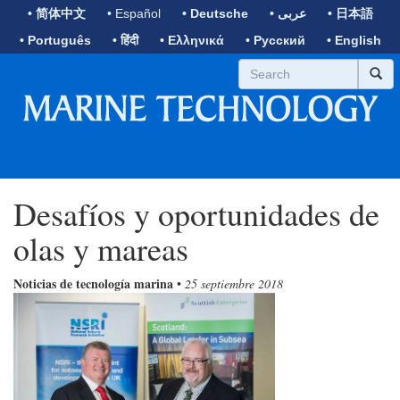
• 简体中文
• Español
• Deutsche
• عربى
• 日本語
• Português
• हिंदी
• Ελληνικά
• Русский
• English
Desafíos y oportunidades de
olas y mareas
Noticias de tecnología marina
•
25 septiembre 2018