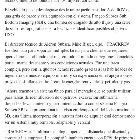
reconocimiento de fondos marinos, dijo el fabricante.
El vehículo puede desplegarse desde un pequeño bastidor A de ROV o
una grúa de barco y está equipado con el sistema Pangeo Subsea Sub
Bottom Imaging (SBI), una bomba de dragado de alto flujo y una serie
de sensores topográficos para localizar e identificar posibles objetivos
UXO.
El director técnico de Aleron Subsea, Mike Bisset, dijo, "TRACKROV
fue diseñado para soportar múltiples tareas para clientes que requieren
operaciones en el fondo del mar en todo el mundo en regiones conocidas
por su marea desafiante y sus condiciones actuales. Fue una tarea
compleja pero con la que nos hemos reunido gracias a las habilidades de
ingeniería de nuestro equipo interno y su experiencia en el apoyo a otros
proyectos similares en las áreas de energías renovables y petróleo y gas.
"Ahora tenemos un sistema único para el mercado que se puede utilizar
para tareas de identificación de objetivos, excavación submarina,
despacho, levantamiento y herramientas. Junto con el sistema Pangeo
Subsea SBI que proporciona una vista en tiempo real del lecho marino en
3D, esta última incorporación a nuestra flota de alquiler está demostrando
ser un sistema muy rentable, adaptable y versátil ".
TRACKROV es la última tecnología operada a distancia que diseñará y
construirá la empresa. La compañía también cuenta con ROV de primera