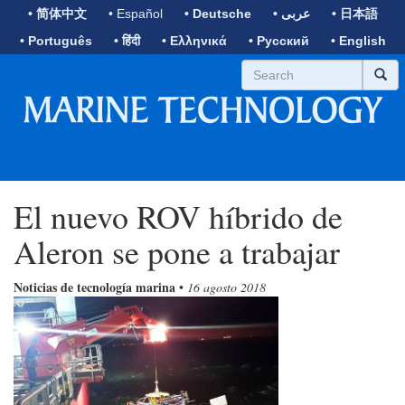
• 简体中文
• Español
• Deutsche
• عربى
• 日本語
• Português
• हिंदी
• Ελληνικά
• Русский
• English
El nuevo ROV híbrido de
Aleron se pone a trabajar
Noticias de tecnología marina
•
16 agosto 2018