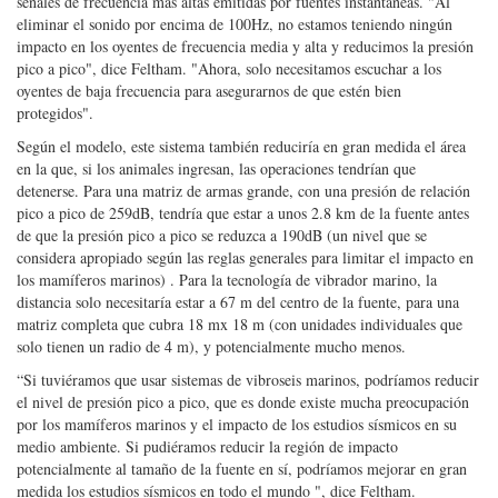
señales de frecuencia más altas emitidas por fuentes instantáneas. "Al
eliminar el sonido por encima de 100Hz, no estamos teniendo ningún
impacto en los oyentes de frecuencia media y alta y reducimos la presión
pico a pico", dice Feltham. "Ahora, solo necesitamos escuchar a los
oyentes de baja frecuencia para asegurarnos de que estén bien
protegidos".
Según el modelo, este sistema también reduciría en gran medida el área
en la que, si los animales ingresan, las operaciones tendrían que
detenerse. Para una matriz de armas grande, con una presión de relación
pico a pico de 259dB, tendría que estar a unos 2.8 km de la fuente antes
de que la presión pico a pico se reduzca a 190dB (un nivel que se
considera apropiado según las reglas generales para limitar el impacto en
los mamíferos marinos) . Para la tecnología de vibrador marino, la
distancia solo necesitaría estar a 67 m del centro de la fuente, para una
matriz completa que cubra 18 mx 18 m (con unidades individuales que
solo tienen un radio de 4 m), y potencialmente mucho menos.
“Si tuviéramos que usar sistemas de vibroseis marinos, podríamos reducir
el nivel de presión pico a pico, que es donde existe mucha preocupación
por los mamíferos marinos y el impacto de los estudios sísmicos en su
medio ambiente. Si pudiéramos reducir la región de impacto
potencialmente al tamaño de la fuente en sí, podríamos mejorar en gran
medida los estudios sísmicos en todo el mundo ", dice Feltham.