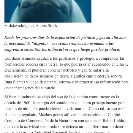
© dejavudesigns / Adobe Stock
Desde los primeros días de la exploración de petróleo y gas en alta mar,
la necesidad de "disparar" encuestas sísmicas ha ayudado a las
empresas a encontrar los hidrocarburos que luego pueden producir.
Los datos sísmicos ayudan a los geofísicos y geólogos a comprender las
formaciones rocosas en la tierra, lo que podría estar sucediendo en ellas y,
crucialmente, si pudieran contener petróleo y gas. Similar a la
adquisición de datos sísmicos en tierra, significa emitir energía sonora
(una fuente) y luego detectar su retorno e interpretar esa información para
obtener imágenes del subsuelo.
Si bien la industria se alejó del uso de la dinamita como fuente en la
década de 1960, la energía del sonido creada, ahora principalmente por
pistolas de aire, aún puede afectar la vida marina. Como tal, su uso está
altamente regulado. Muchos países utilizan la orientación del Comité
Conjunto de Conservación de la Naturaleza con sede en el Reino Unido,
que verá la actividad demorada si se detecta un mamífero marino dentro
de los 500 m. La Autoridad Nacional Australiana de Seguridad