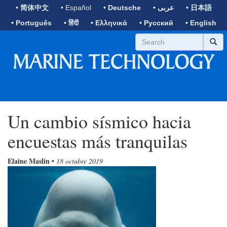
• 简体中文
• Español
• Deutsche
• عربى
• 日本語
• Português
• हिंदी
• Ελληνικά
• Русский
• English
Un cambio sísmico hacia
encuestas más tranquilas
Elaine Maslin
•
18 octubre 2019