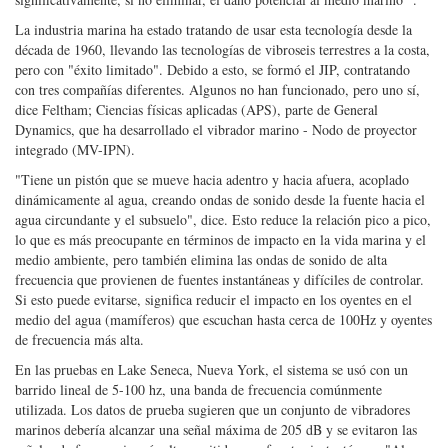
La industria marina ha estado tratando de usar esta tecnología desde la
década de 1960, llevando las tecnologías de vibroseis terrestres a la costa,
pero con "éxito limitado". Debido a esto, se formó el JIP, contratando
con tres compañías diferentes. Algunos no han funcionado, pero uno sí,
dice Feltham; Ciencias físicas aplicadas (APS), parte de General
Dynamics, que ha desarrollado el vibrador marino - Nodo de proyector
integrado (MV-IPN).
"Tiene un pistón que se mueve hacia adentro y hacia afuera, acoplado
dinámicamente al agua, creando ondas de sonido desde la fuente hacia el
agua circundante y el subsuelo", dice. Esto reduce la relación pico a pico,
lo que es más preocupante en términos de impacto en la vida marina y el
medio ambiente, pero también elimina las ondas de sonido de alta
frecuencia que provienen de fuentes instantáneas y difíciles de controlar.
Si esto puede evitarse, significa reducir el impacto en los oyentes en el
medio del agua (mamíferos) que escuchan hasta cerca de 100Hz y oyentes
de frecuencia más alta.
En las pruebas en Lake Seneca, Nueva York, el sistema se usó con un
barrido lineal de 5-100 hz, una banda de frecuencia comúnmente
utilizada. Los datos de prueba sugieren que un conjunto de vibradores
marinos debería alcanzar una señal máxima de 205 dB y se evitaron las