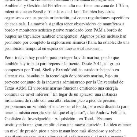
Ambiental y Gestión del Petróleo en alta mar tiene una zona de 1-3 km,
mientras que en Brasil e Irlanda es de 1 km. También hay otros
organismos con su propia orientación, así como regulaciones específicas
de cada país. La mayoría significa tener observadores de mamíferos a
bordo y monitoreo acústico pasivo remolcado (con PAM a bordo de
buques no tripulados también emergentes). Algunos países incluso han
prohibido por completo la exploración sísmica (Italia ha establecido una
prohibición temporal en espera de nuevas evaluaciones).
Pero, todavía hay presión para proteger la vida marina, por lo que
también hay trabajo para repensar la fuente. Desde 2011, un grupo
compuesto por Total, Shell y ExxonMobil ha estado trabajando en
alternativas, basadas en la tecnología de vibroseis marina, bajo un
proyecto conjunto de la industria administrado por la Universidad de
Texas A&M. El vibroseis marino funciona emitiendo una energía
continua de nivel inferior. "En lugar de un aplauso, una instancia
instantánea de ruido con una alta relación pico a pico de presión,
proponemos un zumbido silencioso en el fondo, pero está diseñado para
tener la misma energía sísmica que el aplauso", dice Andrew Feltham,
Geofísico de Investigación - Adquisición , en Total. “Estamos
sustituyendo una gran amplitud con una mayor duración. La idea es tener
un nivel de presión pico a pico instantáneo más silencioso y reducir
significativamente, si no eliminar, el daño potencial al medio marino ”.