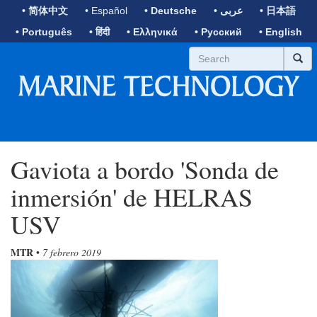
• 简体中文
• Español
• Deutsche
• عربى
• 日本語
• Português
• हिंदी
• Ελληνικά
• Русский
• English
Gaviota a bordo 'Sonda de
inmersión' de HELRAS
USV
MTR
•
7 febrero 2019