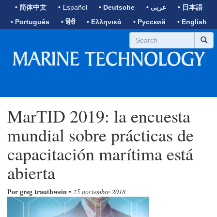
• 简体中文
• Español
• Deutsche
• عربى
• 日本語
• Português
• हिंदी
• Ελληνικά
• Русский
• English
MarTID 2019: la encuesta
mundial sobre prácticas de
capacitación marítima está
abierta
Por greg trauthwein
•
25 noviembre 2018