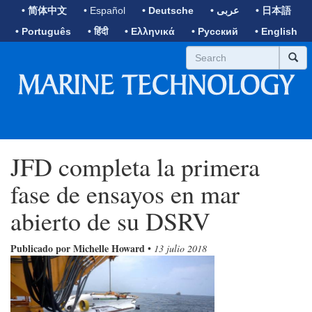
• 简体中文
• Español
• Deutsche
• عربى
• 日本語
• Português
• हिंदी
• Ελληνικά
• Русский
• English
JFD completa la primera
fase de ensayos en mar
abierto de su DSRV
Publicado por Michelle Howard
•
13 julio 2018