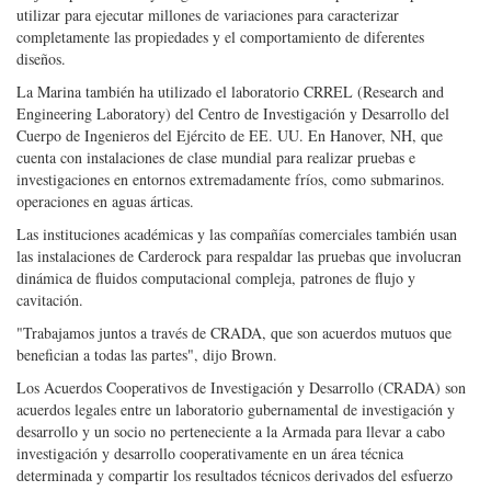
investigaciones en entornos extremadamente fríos, como submarinos.
operaciones en aguas árticas.
Las instituciones académicas y las compañías comerciales también usan
las instalaciones de Carderock para respaldar las pruebas que involucran
dinámica de fluidos computacional compleja, patrones de flujo y
cavitación.
"Trabajamos juntos a través de CRADA, que son acuerdos mutuos que
benefician a todas las partes", dijo Brown.
Los Acuerdos Cooperativos de Investigación y Desarrollo (CRADA) son
acuerdos legales entre un laboratorio gubernamental de investigación y
desarrollo y un socio no perteneciente a la Armada para llevar a cabo
investigación y desarrollo cooperativamente en un área técnica
determinada y compartir los resultados técnicos derivados del esfuerzo
conjunto.
(Según publicado en la edición de mayo de 2018 de
Marine Technology
Reporter
)
Categorías:
Actualización del gobierno
,
Armada
,
Arquitectura naval
,
Defensa submarina
,
Noticias de vehículos
,
Tecnología