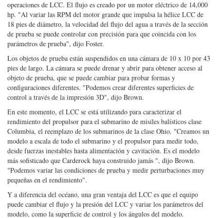
configuraciones diferentes. "Podemos crear diferentes superficies de
control a través de la impresión 3D", dijo Brown.
En este momento, el LCC se está utilizando para caracterizar el
rendimiento del propulsor para el submarino de misiles balísticos clase
Columbia, el reemplazo de los submarinos de la clase Ohio. "Creamos un
modelo a escala de todo el submarino y el propulsor para medir todo,
desde fuerzas inestables hasta alimentación y cavitación. Es el modelo
más sofisticado que Carderock haya construido jamás ", dijo Brown.
"Podemos variar las condiciones de prueba y medir perturbaciones muy
pequeñas en el rendimiento".
Y a diferencia del océano, una gran ventaja del LCC es que el equipo
puede cambiar el flujo y la presión del LCC y variar los parámetros del
modelo, como la superficie de control y los ángulos del modelo.
"Podemos mantener las condiciones de prueba durante horas bajo
condiciones precisas que permitan la recopilación de grandes cantidades
de datos en el transcurso de un día", dijo Foster.
"Recientemente realizamos pruebas del sistema remolcado de extracción
de minas a gran escala. El LCC fue la única instalación donde pudimos
obtener datos reales sin llevarlo al océano ", dijo Brown.
"Y a diferencia del océano, la sección de prueba de LCC tiene ventanas