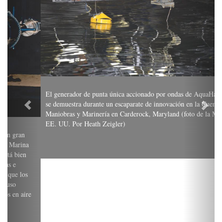
El generador de punta única accionado por ondas de AquaHarmonics
se demuestra durante un escaparate de innovación en la Cuenca de
Maniobras y Marinería en Carderock, Maryland (foto de la Marina de
EE. UU. Por Heath Zeigler)
Dentro de Naval Surface Warfare Center, División Carderock
Naval Surface Warfare Center, División Carderock en West Bethesda,
Maryland, es uno de los principales centros mundiales de experiencia en
hidrodinámica superficial y subacuática, investigación y diseño, que
incluye instalaciones de primer nivel para experimentación, pruebas,