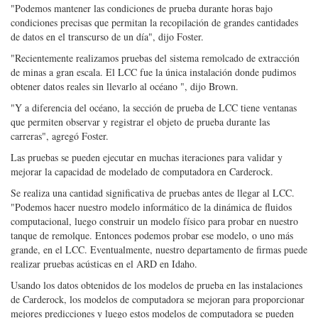
que permiten observar y registrar el objeto de prueba durante las
carreras", agregó Foster.
Las pruebas se pueden ejecutar en muchas iteraciones para validar y
mejorar la capacidad de modelado de computadora en Carderock.
Se realiza una cantidad significativa de pruebas antes de llegar al LCC.
"Podemos hacer nuestro modelo informático de la dinámica de fluidos
computacional, luego construir un modelo físico para probar en nuestro
tanque de remolque. Entonces podemos probar ese modelo, o uno más
grande, en el LCC. Eventualmente, nuestro departamento de firmas puede
realizar pruebas acústicas en el ARD en Idaho.
Usando los datos obtenidos de los modelos de prueba en las instalaciones
de Carderock, los modelos de computadora se mejoran para proporcionar
mejores predicciones y luego estos modelos de computadora se pueden
utilizar para ejecutar millones de variaciones para caracterizar
completamente las propiedades y el comportamiento de diferentes
diseños.
La Marina también ha utilizado el laboratorio CRREL (Research and
Engineering Laboratory) del Centro de Investigación y Desarrollo del
Cuerpo de Ingenieros del Ejército de EE. UU. En Hanover, NH, que
cuenta con instalaciones de clase mundial para realizar pruebas e