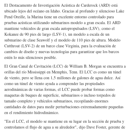
cambios de diseño y nuevas tecnologías para garantizar que los barcos
estén lo más silenciosos posible.
El Gran Canal de Cavitación (LCC) de William B. Morgan se encuentra a
orillas del río Mississippi en Memphis, Tenn. El LCC es como un túnel
de viento, pero se llena con 1,5 millones de galones de agua dulce. Así
como un túnel de viento ayuda a comprender las propiedades
aerodinámicas de varias formas, el LCC puede probar formas como
maquetas de buques de superficie, submarinos o incluso torpedos de
tamaño completo y vehículos submarinos, recopilando enormes
cantidades de datos para medir perturbaciones extremadamente pequeñas
en el rendimiento hidrodinámico.
"En el LCC, el modelo se mantiene en su lugar en la sección de prueba y
controlamos el flujo de agua a su alrededor", dijo Dave Foster, gerente de
operaciones de LCC. El flujo es creado por un motor eléctrico de 14,000
hp. "Al variar las RPM del motor grande que impulsa la hélice LCC de
18 pies de diámetro, la velocidad del flujo del agua a través de la sección
de prueba se puede controlar con precisión para que coincida con los
parámetros de prueba", dijo Foster.
Los objetos de prueba están suspendidos en una cámara de 10 x 10 por 43
pies de largo. La cámara se puede drenar y abrir para obtener acceso al
objeto de prueba, que se puede cambiar para probar formas y