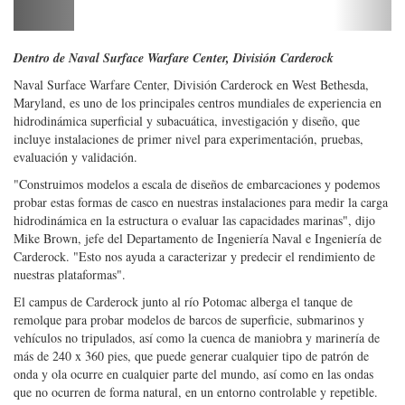
evaluación y validación.
"Construimos modelos a escala de diseños de embarcaciones y podemos
probar estas formas de casco en nuestras instalaciones para medir la carga
hidrodinámica en la estructura o evaluar las capacidades marinas", dijo
Mike Brown, jefe del Departamento de Ingeniería Naval e Ingeniería de
Carderock. "Esto nos ayuda a caracterizar y predecir el rendimiento de
nuestras plataformas".
El campus de Carderock junto al río Potomac alberga el tanque de
remolque para probar modelos de barcos de superficie, submarinos y
vehículos no tripulados, así como la cuenca de maniobra y marinería de
más de 240 x 360 pies, que puede generar cualquier tipo de patrón de
onda y ola ocurre en cualquier parte del mundo, así como en las ondas
que no ocurren de forma natural, en un entorno controlable y repetible.
Se pueden usar modelos detallados de submarinos con báscula
controlados por radio para medir con precisión las fuerzas de control
sobre los apéndices y los diferentes ángulos del timón. "Podemos
caracterizar el rendimiento del barco lo suficiente como para escribir
algoritmos fly-by-wire en un submarino a gran escala", dijo Brown.
El brazo giratorio del centro pivota alrededor de un centro para
evaluaciones de propulsores por turnos y experimentos de control y