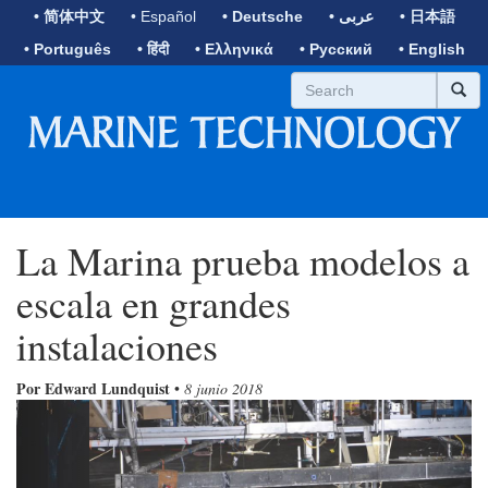
• 简体中文
• Español
• Deutsche
• عربى
• 日本語
• Português
• हिंदी
• Ελληνικά
• Русский
• English
La Marina prueba modelos a
escala en grandes
instalaciones
Por Edward Lundquist
•
8 junio 2018
Previous
Next