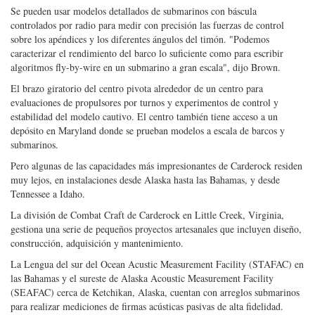
estabilidad del modelo cautivo. El centro también tiene acceso a un
depósito en Maryland donde se prueban modelos a escala de barcos y
submarinos.
Pero algunas de las capacidades más impresionantes de Carderock residen
muy lejos, en instalaciones desde Alaska hasta las Bahamas, y desde
Tennessee a Idaho.
La división de Combat Craft de Carderock en Little Creek, Virginia,
gestiona una serie de pequeños proyectos artesanales que incluyen diseño,
construcción, adquisición y mantenimiento.
La Lengua del sur del Ocean Acustic Measurement Facility (STAFAC) en
las Bahamas y el sureste de Alaska Acoustic Measurement Facility
(SEAFAC) cerca de Ketchikan, Alaska, cuentan con arreglos submarinos
para realizar mediciones de firmas acústicas pasivas de alta fidelidad.
El Destacamento de Investigación Acústica de Carderock (ARD) está
ubicado lejos del océano en Idaho. Gracias al profundo y silencioso Lake
Pend Oreille, la Marina tiene un excelente entorno controlado para
pruebas acústicas utilizando submarinos modelo a gran escala. El ARD
mantiene vehículos de gran escala autopropulsados ​​(LSV), como el
Kokanee de 90 pies de largo (LSV-1), un modelo a escala de un
submarino de clase Seawolf y el modelo de 110 pies de altura. Modelo
Cutthroat (LSV-2) de un barco clase Virginia, para la evaluación de