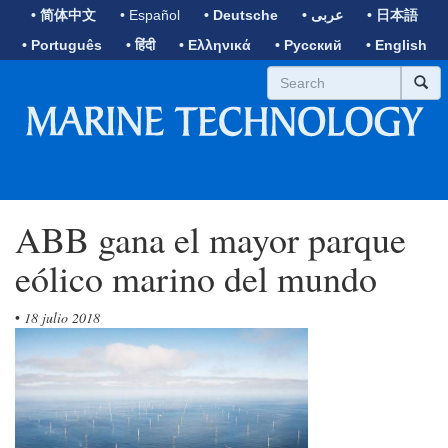
• 简体中文
• Español
• Deutsche
• عربى
• 日本語
• Português
• हिंदी
• Ελληνικά
• Русский
• English
ABB gana el mayor parque
eólico marino del mundo
•
18 julio 2018