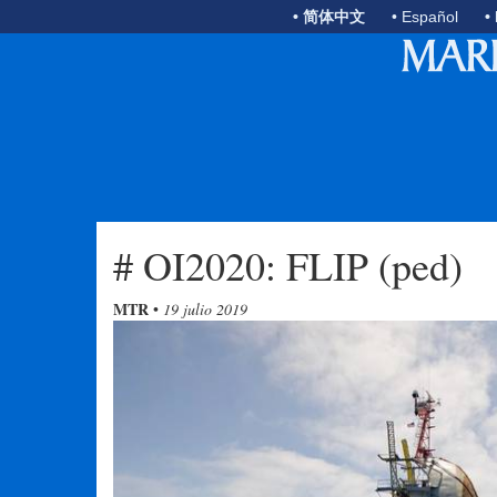
• 简体中文
• Español
•
# OI2020: FLIP (ped)
MTR
•
19 julio 2019