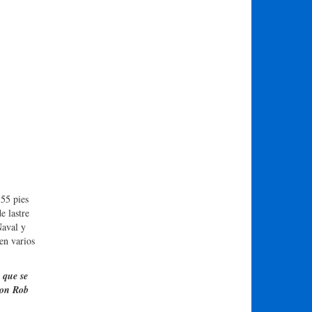
 55 pies
e lastre
Naval y
en varios
 que se
con Rob