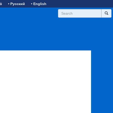
κά
• Русский
• English