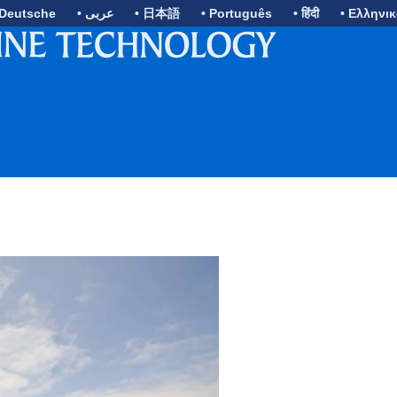
 Deutsche
• عربى
• 日本語
• Português
• हिंदी
• Ελληνι