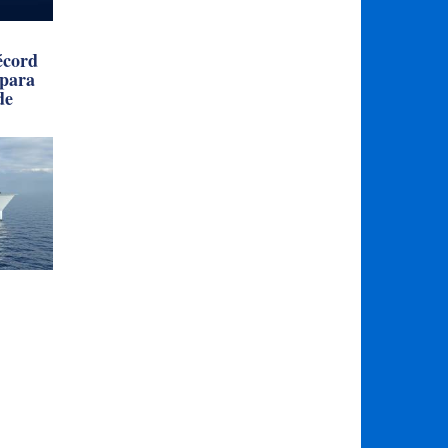
écord
 para
de