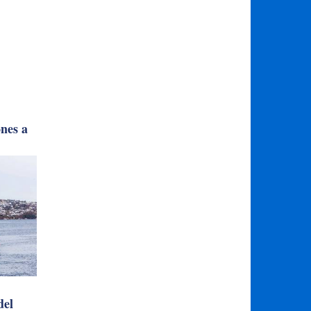
ones a
del