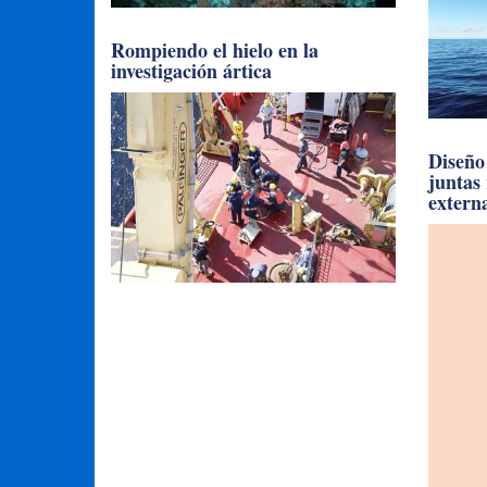
Rompiendo el hielo en la
investigación ártica
Diseño 
juntas
extern