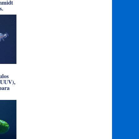
chmidt
s.
ulos
(UUV),
 para