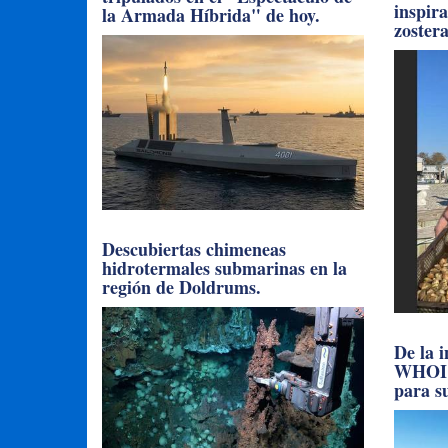
inspir
la Armada Híbrida" de hoy.
zoster
Descubiertas chimeneas
hidrotermales submarinas en la
región de Doldrums.
De la 
WHOI l
para su