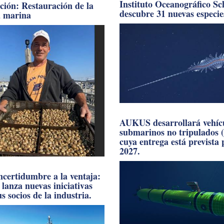
Instituto Oceanográfico S
ación: Restauración de la
descubre 31 nuevas especie
a marina
AUKUS desarrollará vehíc
submarinos no tripulados 
cuya entrega está prevista
2027.
incertidumbre a la ventaja:
anza nuevas iniciativas
s socios de la industria.