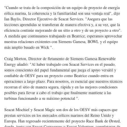
"Cuando se trata de la composición de un equipo de proyecto de energía
eólica marina, la coherencia y la familiaridad son una ventaja real", dijo
Ian Baylis, Director Ejecutivo de Seacat Services. "Asegura que las
lecciones aprendidas se transfieran de manera efectiva y, a su vez, que la
eficiencia continúe mejorando de un sitio a otro y de un proyecto a otro".
A medida que continuamos trabajando en Beatrice, esperamos aprovechar
nuestras relaciones existentes con Siemens Gamesa, BOWL y el equipo
más amplio basado en Wick ".
Craig Morton, Director de fletamento de Siemens Gamesa Renewable
Energy añadió: "Al haber trabajado con Seacat Services en el pasado,
somos conscientes del papel fundamental que juega el apoyo versátil y
confiable de OESV para un proyecto como Beatrice cuando entra en
operaciones a largo plazo. Para nosotros, es esencial que nuestros técnicos
recorran el sitio de manera segura, rápida y en las mejores condiciones
posibles para llevar a cabo el trabajo que finalmente mantiene a las
turbinas funcionando a su máximo potencial ".
Seacat Mischief y Seacat Magic son dos de los OESV más capaces que
prestan servicios en los mercados eólicos marinos del Reino Unido y
Europa. Han regresado recientemente del proyecto Race Bank de Ørsted,
donde, junto con Seacat Courageous y Seacat Volunteer, completaron de