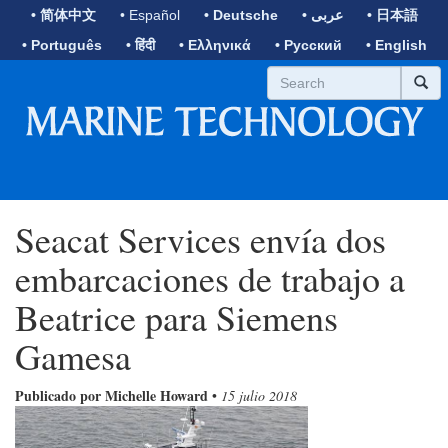
• 简体中文
• Español
• Deutsche
• عربى
• 日本語
• Português
• हिंदी
• Ελληνικά
• Русский
• English
Seacat Services envía dos
embarcaciones de trabajo a
Beatrice para Siemens
Gamesa
Publicado por Michelle Howard
•
15 julio 2018