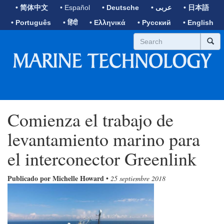
• 简体中文
• Español
• Deutsche
• عربى
• 日本語
• Português
• हिंदी
• Ελληνικά
• Русский
• English
Comienza el trabajo de
levantamiento marino para
el interconector Greenlink
Publicado por Michelle Howard
•
25 septiembre 2018