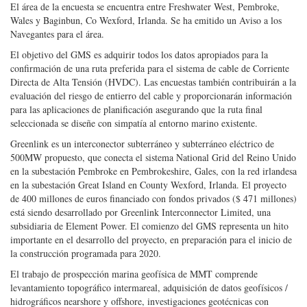
El área de la encuesta se encuentra entre Freshwater West, Pembroke,
Wales y Baginbun, Co Wexford, Irlanda. Se ha emitido un Aviso a los
Navegantes para el área.
El objetivo del GMS es adquirir todos los datos apropiados para la
confirmación de una ruta preferida para el sistema de cable de Corriente
Directa de Alta Tensión (HVDC). Las encuestas también contribuirán a la
evaluación del riesgo de entierro del cable y proporcionarán información
para las aplicaciones de planificación asegurando que la ruta final
seleccionada se diseñe con simpatía al entorno marino existente.
Greenlink es un interconector subterráneo y subterráneo eléctrico de
500MW propuesto, que conecta el sistema National Grid del Reino Unido
en la subestación Pembroke en Pembrokeshire, Gales, con la red irlandesa
en la subestación Great Island en County Wexford, Irlanda. El proyecto
de 400 millones de euros financiado con fondos privados ($ 471 millones)
está siendo desarrollado por Greenlink Interconnector Limited, una
subsidiaria de Element Power. El comienzo del GMS representa un hito
importante en el desarrollo del proyecto, en preparación para el inicio de
la construcción programada para 2020.
El trabajo de prospección marina geofísica de MMT comprende
levantamiento topográfico intermareal, adquisición de datos geofísicos /
hidrográficos nearshore y offshore, investigaciones geotécnicas con