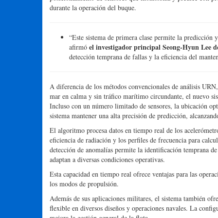
Instituto Coreano de Maquinaria y Materiales
, dependie
el sistema mediante pruebas a escala real en múltiples buque
posicionamiento de sensores que monitoriza y predice con pre
durante la operación del buque.
“Este sistema de primera clase permite la predicción 
el investigador principal Seong-Hyun Lee
afirmó
detección temprana de fallas y la eficiencia del mante
A diferencia de los métodos convencionales de análisis URN, 
mar en calma y sin tráfico marítimo circundante, el nuevo si
Incluso con un número limitado de sensores, la ubicación op
sistema mantener una alta precisión de predicción, alcanzand
El algoritmo procesa datos en tiempo real de los acelerómetros
eficiencia de radiación y los perfiles de frecuencia para calc
detección de anomalías permite la identificación temprana de
adaptan a diversas condiciones operativas.
Esta capacidad en tiempo real ofrece ventajas para las operac
los modos de propulsión.