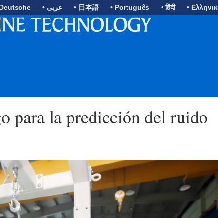
 Deutsche
• عربى
• 日本語
• Português
• हिंदी
• Ελληνι
 para la predicción del ruido
N