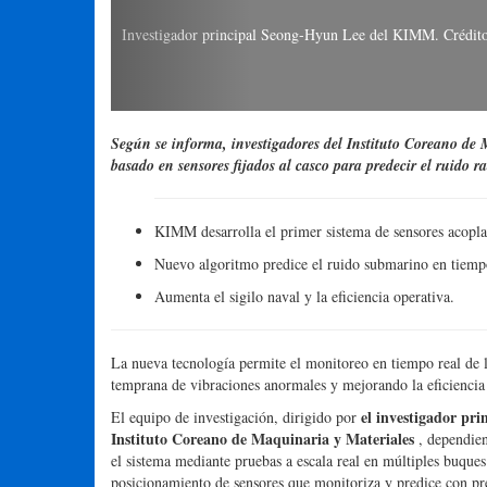
“Este sistema de primera clase permite la predicción y el m
afirmó el investigador principal Seong-Hyun Lee del KIMM.
detección temprana de fallas y la eficiencia del mantenimi
del KIMM. Crédito de la imagen: Instituto Coreano de Ma
Según se informa, investigadores del Instituto Coreano de
basado en sensores fijados al casco para predecir el ruido r
KIMM desarrolla el primer sistema de sensores acopla
Nuevo algoritmo predice el ruido submarino en tiemp
Aumenta el sigilo naval y la eficiencia operativa.
La nueva tecnología permite el monitoreo en tiempo real de l
temprana de vibraciones anormales y mejorando la eficiencia
el investigador pr
El equipo de investigación, dirigido por