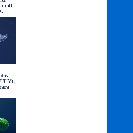
del
chmidt
s.
ulos
(UUV),
 para