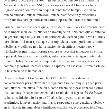
de la flota", declaró Thornton. "Es un reconocimiento a la Fundación
Nacional de la Ciencia (NSF) y a los operadores del barco por haber
logrado operar con éxito un buque durante tanto tiempo. Se dedicó
mucho cuidado, mucha reflexión, mucha planificación y excelentes
profesionales para garantizar su exitosa operación durante tantos años".
Gruebel también considera que el éxito del
Endeavour
es un recordatorio
de la importancia de los buques de investigación. "No creo que el público
en general tenga muy clara la importancia del océano para la vida diaria y
para difundir el mensaje de que el campo de la oceanografía no se limita
a ballenas y delfines, ni a la formación de científicos, tecnólogos y
tripulaciones marítimas, porque siempre se necesitarán buques en el mar,
a pesar de los avances en robótica, automatización e imágenes satelitales.
Siempre habrá necesidad de buques de investigación. Su operación es
compleja y costosa, pero es como la exploración espacial. Forma parte de
la búsqueda de la humanidad".
Desde el retiro del
Endeavor
, la GSO y la NSF han estado en
conversaciones para determinar la siguiente fase del buque, ya sea para
continuar en una nueva función o como fuente de piezas donadas a otras
instituciones. Independientemente del resultado, el legado
del Endeavor
se ha consolidado a lo largo de 50 años de trayectoria en el ámbito
académico, la investigación marina, la respuesta a emergencias globales y
en la vida de innumerables científicos, estudiantes, profesores, tecnólogos