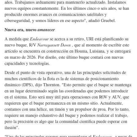
años. Trabajamos arduamente para mantenerlo actualizado. Instalamos
nuevos equipos constantemente. En los últimos cinco o seis años, se han
producido enormes avances en comunicaciones satelitales y
ciberseguridad, y somos líderes en ese aspecto", añadió Gruebel.
Nueva era, nuevo
amanecer
A medida que
Endeavour
se acerca a su retiro, URI está planificando su
nuevo buque, R/V
Narragansett Dawn
, que al momento de escribir este
artículo se encuentra en construcción en Houma, Luisiana, y se entregará
en marzo de 2026. Por diseño, este último buque contará con nuevas
capacidades y tecnologías.
Desde el punto de vista operativo, una de las principales solicitudes de
muchos científicos de la flota es la de sistemas de posicionamiento
dinámico (DPS), dijo Thornton. "Esto permite que el buque se mantenga
en un lugar determinado según las coordenadas que podemos introducir
en el sistema. Esto será muy útil para operaciones con ROV y AUV, que
requieren que el buque permanezca en un mismo sitio. Actualmente,
contamos con una hélice, un timón y un propulsor de proa. Por lo tanto,
requiere un manejo exhaustivo del buque y podemos realizar el trabajo,
pero la precisión es algo que la comunidad científica puede esperar con
ilusión".
"Una de las principales razones para reemplazar el
Endeavour
, a pesar de