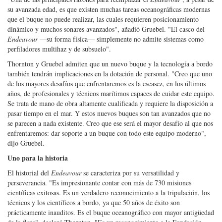
su avanzada edad, es que existen muchas tareas oceanográficas modernas
que el buque no puede realizar, las cuales requieren posicionamiento
dinámico y muchos sonares avanzados", añadió Gruebel. "El casco del
Endeavour
—su forma física— simplemente no admite sistemas como
perfiladores multihaz y de subsuelo".
Thornton y Gruebel admiten que un nuevo buque y la tecnología a bordo
también tendrán implicaciones en la dotación de personal. "Creo que uno
de los mayores desafíos que enfrentaremos es la escasez, en los últimos
años, de profesionales y técnicos marítimos capaces de cuidar este equipo.
Se trata de mano de obra altamente cualificada y requiere la disposición a
pasar tiempo en el mar. Y estos nuevos buques son tan avanzados que no
se parecen a nada existente. Creo que ese será el mayor desafío al que nos
enfrentaremos: dar soporte a un buque con todo este equipo moderno",
dijo Gruebel.
Uno para la historia
El historial del
Endeavour
se caracteriza por su versatilidad y
perseverancia. "Es impresionante contar con más de 730 misiones
científicas exitosas. Es un verdadero reconocimiento a la tripulación, los
técnicos y los científicos a bordo, ya que 50 años de éxito son
prácticamente inauditos. Es el buque oceanográfico con mayor antigüedad