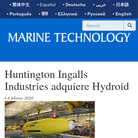
• 简体中文
• Español
• Deutsche
• عربى
• 日本語
• Português
• हिंदी
• Ελληνικά
• Русский
• English
Huntington Ingalls
Industries adquiere Hydroid
•
4 febrero 2020