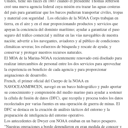
Unidos, tiene sus raíces en 1807 cuando el presidente Thomas Jefferson
creó una nueva agencia federal cuya misión era trazar las aguas costeras
del país para garantizar que los barcos pudieran transportar civiles, tropas
y material con seguridad . Los oficiales de la NOAA Corps trabajan en
tierra, en el aire y en el mar proporcionando productos y servicios que
apoyan la conciencia del dominio marítimo; ayudar a garantizar el paso
seguro del tráfico comercial y militar en las vías navegables de nuestra
nación; advertir a los navegantes, aviadores y al público de condiciones
climáticas severas; los esfuerzos de búsqueda y rescate de ayuda; y
conservar y proteger nuestros recursos naturales.
El MOA de la Marina-NOAA recientemente renovado está diseñado para
realizar intercambios de personal entre los dos servicios para aprovechar
la experiencia en beneficio de cada agencia y para proporcionar
asignaciones de desarrollo.
French, el primer oficial del Cuerpo de la NOAA en
NAVOCEANMIWCEN, navegó en un barco hidrográfico y pudo aportar
su conocimiento y comprensión del medio marino para ayudar a sostener
la célula de fusión de datos (DFC), que recopila y procesa todos los datos
recolectados por varias fuentes en una operación de guerra de minas. El
DFC se destaca en la creación de análisis tácticos del entorno y la
preparación de inteligencia del entorno operativo.
Los antecedentes de Dwyer con NOAA estaban en un barco pesquero.
"Nuestras operaciones a bordo dependieron en gran medida de conocer y