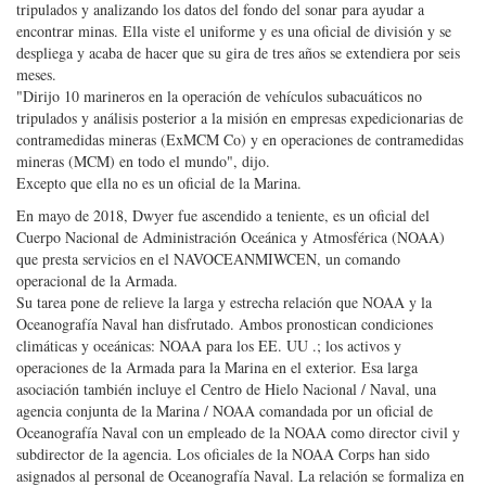
tripulados y analizando los datos del fondo del sonar para ayudar a
encontrar minas. Ella viste el uniforme y es una oficial de división y se
despliega y acaba de hacer que su gira de tres años se extendiera por seis
meses.
"Dirijo 10 marineros en la operación de vehículos subacuáticos no
tripulados y análisis posterior a la misión en empresas expedicionarias de
contramedidas mineras (ExMCM Co) y en operaciones de contramedidas
mineras (MCM) en todo el mundo", dijo.
Excepto que ella no es un oficial de la Marina.
En mayo de 2018, Dwyer fue ascendido a teniente, es un oficial del
Cuerpo Nacional de Administración Oceánica y Atmosférica (NOAA)
que presta servicios en el NAVOCEANMIWCEN, un comando
operacional de la Armada.
Su tarea pone de relieve la larga y estrecha relación que NOAA y la
Oceanografía Naval han disfrutado. Ambos pronostican condiciones
climáticas y oceánicas: NOAA para los EE. UU .; los activos y
operaciones de la Armada para la Marina en el exterior. Esa larga
asociación también incluye el Centro de Hielo Nacional / Naval, una
agencia conjunta de la Marina / NOAA comandada por un oficial de
Oceanografía Naval con un empleado de la NOAA como director civil y
subdirector de la agencia. Los oficiales de la NOAA Corps han sido
asignados al personal de Oceanografía Naval. La relación se formaliza en