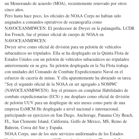
un Memorando de acuerdo (MOA), recientemente renovado por otros
cinco años.
Pero hasta hace poco, los oficiales de NOAA Corps no habían sido
asignados a comandos operativos de oceanografía como
NAVOCEANMIWCEN. El predecesor de Dwyer en la palanquilla, LCDR
Jon French, fue el primer oficial de cuerpo de NOAA en
NAVOCEANMIWCEN.
Dwyer sirve como oficial de división para un pelotón de vehículos
subacuáticos no tripulados. Ella se ha desplegado en la Quinta Flota de
Estados Unidos con un pelotón de vehículos subacuáticos no tripulados
anteriormente en su gira. Su pelotón desplegada en la 5ta Flota trabaja
con unidades del Comando de Combate Expedicionario Naval en el
esfuerzo de cacería de minas. Y ella aparentemente ha abrazado su tarea.
"Soy el segundo oficial de la NOAA en ser agregado a NOMWC
(NAVOCEANMIWCEN). Soy el primero en completar Habilidades de
combate expedicionarias (ECS) y me desplazo como oficial de división
de pelotón UUV para un despliegue de seis meses como parte de una
empresa ExMCM He desplegado a nivel nacional e internacional,
participando en ejercicios en San Diego, Anchorage, Panama City Beach,
FL, San Clemente Island, California, Golfo de México, MS, Reino de
Bahrein, Corea del Sur y España.
NOAA Corps, uno de los siete servicios uniformados de los Estados