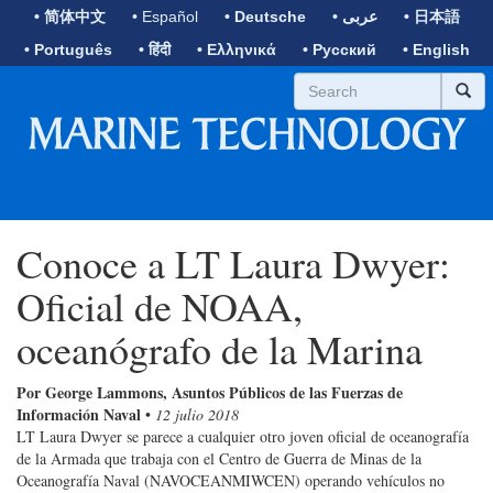
• 简体中文
• Español
• Deutsche
• عربى
• 日本語
• Português
• हिंदी
• Ελληνικά
• Русский
• English
Conoce a LT Laura Dwyer:
Oficial de NOAA,
oceanógrafo de la Marina
Por George Lammons, Asuntos Públicos de las Fuerzas de
Información Naval
•
12 julio 2018
LT Laura Dwyer se parece a cualquier otro joven oficial de oceanografía
de la Armada que trabaja con el Centro de Guerra de Minas de la
Oceanografía Naval (NAVOCEANMIWCEN) operando vehículos no