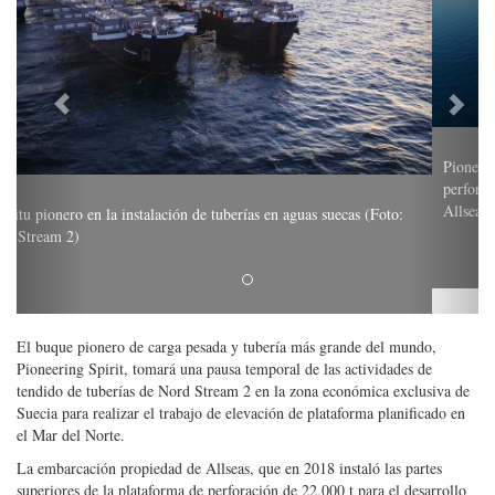
Pioneering Spirit transporta las partes superiores de la plataforma de
perforación para el desarrollo Johan Sverdrup de Equinor (Foto:
Allseas)
El buque pionero de carga pesada y tubería más grande del mundo,
Pioneering Spirit, tomará una pausa temporal de las actividades de
tendido de tuberías de Nord Stream 2 en la zona económica exclusiva de
Suecia para realizar el trabajo de elevación de plataforma planificado en
el Mar del Norte.
La embarcación propiedad de Allseas, que en 2018 instaló las partes
superiores de la plataforma de perforación de 22,000 t para el desarrollo
Johan Sverdrup de Equinor en la plataforma continental noruega, ahora