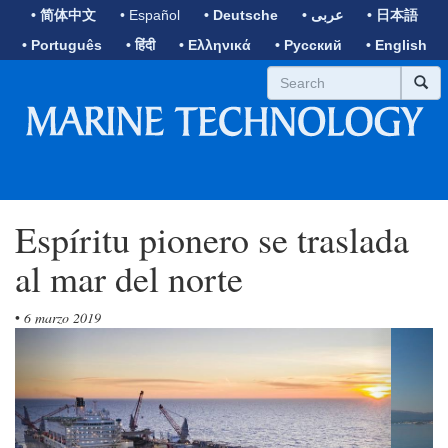
• 简体中文
• Español
• Deutsche
• عربى
• 日本語
• Português
• हिंदी
• Ελληνικά
• Русский
• English
Espíritu pionero se traslada
al mar del norte
•
6 marzo 2019
Previous
Next