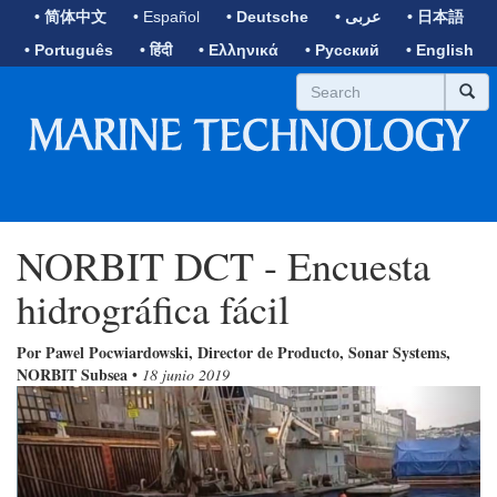
• 简体中文
• Español
• Deutsche
• عربى
• 日本語
• Português
• हिंदी
• Ελληνικά
• Русский
• English
NORBIT DCT - Encuesta
hidrográfica fácil
Por Pawel Pocwiardowski, Director de Producto, Sonar Systems,
NORBIT Subsea
•
18 junio 2019
Previous
Next