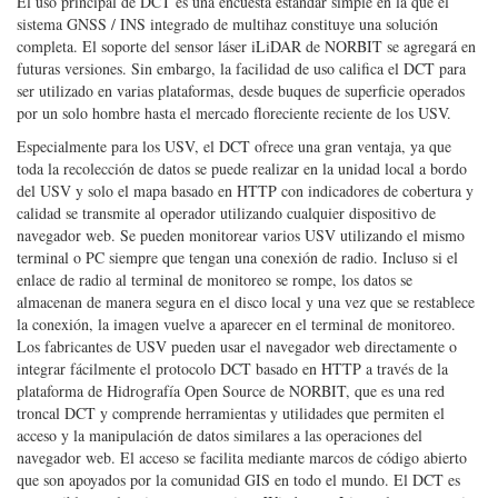
El uso principal de DCT es una encuesta estándar simple en la que el
sistema GNSS / INS integrado de multihaz constituye una solución
completa. El soporte del sensor láser iLiDAR de NORBIT se agregará en
futuras versiones. Sin embargo, la facilidad de uso califica el DCT para
ser utilizado en varias plataformas, desde buques de superficie operados
por un solo hombre hasta el mercado floreciente reciente de los USV.
Especialmente para los USV, el DCT ofrece una gran ventaja, ya que
toda la recolección de datos se puede realizar en la unidad local a bordo
del USV y solo el mapa basado en HTTP con indicadores de cobertura y
calidad se transmite al operador utilizando cualquier dispositivo de
navegador web. Se pueden monitorear varios USV utilizando el mismo
terminal o PC siempre que tengan una conexión de radio. Incluso si el
enlace de radio al terminal de monitoreo se rompe, los datos se
almacenan de manera segura en el disco local y una vez que se restablece
la conexión, la imagen vuelve a aparecer en el terminal de monitoreo.
Los fabricantes de USV pueden usar el navegador web directamente o
integrar fácilmente el protocolo DCT basado en HTTP a través de la
plataforma de Hidrografía Open Source de NORBIT, que es una red
troncal DCT y comprende herramientas y utilidades que permiten el
acceso y la manipulación de datos similares a las operaciones del
navegador web. El acceso se facilita mediante marcos de código abierto
que son apoyados por la comunidad GIS en todo el mundo. El DCT es