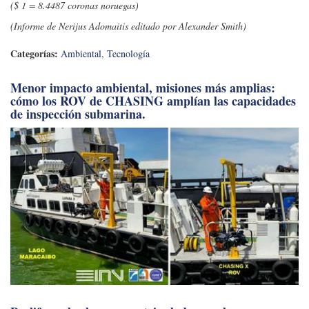
($ 1 = 8.4487 coronas noruegas)
(Informe de Nerijus Adomaitis editado por Alexander Smith)
Categorías:
Ambiental
,
Tecnología
Menor impacto ambiental, misiones más amplias:
cómo los ROV de CHASING amplían las capacidades
de inspección submarina.