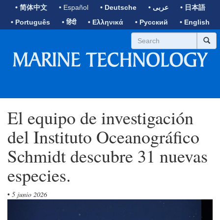
• 简体中文
• Español
• Deutsche
• عربى
• 日本語
• Português
• हिंदी
• Ελληνικά
• Русский
• English
El equipo de investigación
del Instituto Oceanográfico
Schmidt descubre 31 nuevas
especies.
•
5 junio 2026
Previous
Next