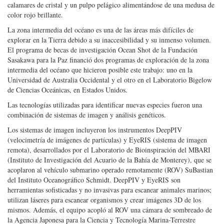
unicelulares visibles a simple vista.
El equipo observó mucha más diversidad y abundancia de organismos de
aguas intermedias de lo que esperaban, dijo Osborn, incluyendo
calamares de cristal y un pulpo pelágico alimentándose de una medusa de
color rojo brillante.
La zona intermedia del océano es una de las áreas más difíciles de
explorar en la Tierra debido a su inaccesibilidad y su inmenso volumen.
El programa de becas de investigación Ocean Shot de la Fundación
Sasakawa para la Paz financió dos programas de exploración de la zona
intermedia del océano que hicieron posible este trabajo: uno en la
Universidad de Australia Occidental y el otro en el Laboratorio Bigelow
de Ciencias Oceánicas, en Estados Unidos.
Las tecnologías utilizadas para identificar nuevas especies fueron una
combinación de sistemas de imagen y análisis genéticos.
Los sistemas de imagen incluyeron los instrumentos DeepPIV
(velocimetría de imágenes de partículas) y EyeRIS (sistema de imagen
remota), desarrollados por el Laboratorio de Bioinspiración del MBARI
(Instituto de Investigación del Acuario de la Bahía de Monterey), que se
acoplaron al vehículo submarino operado remotamente (ROV) SuBastian
del Instituto Oceanográfico Schmidt. DeepPIV y EyeRIS son
herramientas sofisticadas y no invasivas para escanear animales marinos;