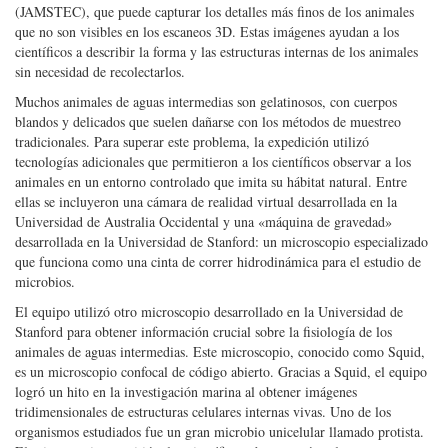
utilizan láseres para escanear organismos y crear imágenes 3D de los
mismos. Además, el equipo acopló al ROV una cámara de sombreado de
la Agencia Japonesa para la Ciencia y Tecnología Marina-Terrestre
(JAMSTEC), que puede capturar los detalles más finos de los animales
que no son visibles en los escaneos 3D. Estas imágenes ayudan a los
científicos a describir la forma y las estructuras internas de los animales
sin necesidad de recolectarlos.
Muchos animales de aguas intermedias son gelatinosos, con cuerpos
blandos y delicados que suelen dañarse con los métodos de muestreo
tradicionales. Para superar este problema, la expedición utilizó
tecnologías adicionales que permitieron a los científicos observar a los
animales en un entorno controlado que imita su hábitat natural. Entre
ellas se incluyeron una cámara de realidad virtual desarrollada en la
Universidad de Australia Occidental y una «máquina de gravedad»
desarrollada en la Universidad de Stanford: un microscopio especializado
que funciona como una cinta de correr hidrodinámica para el estudio de
microbios.
El equipo utilizó otro microscopio desarrollado en la Universidad de
Stanford para obtener información crucial sobre la fisiología de los
animales de aguas intermedias. Este microscopio, conocido como Squid,
es un microscopio confocal de código abierto. Gracias a Squid, el equipo