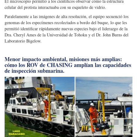
logró un hito en la investigación marina al obtener imágenes
tridimensionales de estructuras celulares internas vivas. Uno de los
organismos estudiados fue un gran microbio unicelular llamado protista.
El microscopio permitió a los científicos observar cómo la estructura
celular del protista interactuaba con su esqueleto de vidrio.
Paralelamente a las imágenes de alta resolución, el equipo secuenció los
genomas de los especímenes recolectados a bordo del buque, lo que les
permitió identificar rápidamente nuevas especies bajo el liderazgo de la
Dra. Cheryl Ames de la Universidad de Tohoku y el Dr. John Burns del
Laboratorio Bigelow.
Menor impacto ambiental, misiones más amplias:
cómo los ROV de CHASING amplían las capacidades
de inspección submarina.