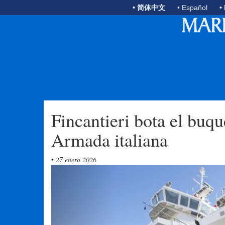
• 简体中文
• Español
•
Fincantieri bota el buq
Armada italiana
•
27 enero 2026
Previous