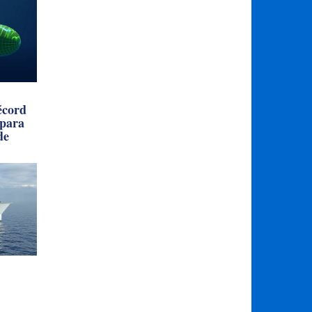
écord
 para
de