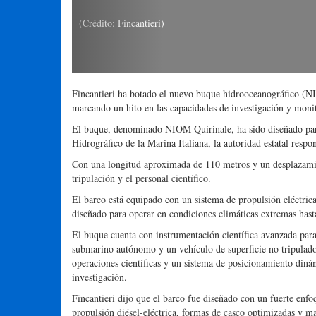
Fincantieri ha botado el nuevo buque hidrooceanográfico (NI
marcando un hito en las capacidades de investigación y monit
El buque, denominado NIOM Quirinale, ha sido diseñado para 
Hidrográfico de la Marina Italiana, la autoridad estatal respo
Con una longitud aproximada de 110 metros y un desplazamien
tripulación y el personal científico.
El barco está equipado con un sistema de propulsión eléctric
diseñado para operar en condiciones climáticas extremas has
El buque cuenta con instrumentación científica avanzada para
submarino autónomo y un vehículo de superficie no tripulado
operaciones científicas y un sistema de posicionamiento dinám
investigación.
Fincantieri dijo que el barco fue diseñado con un fuerte enfo
propulsión diésel-eléctrica, formas de casco optimizadas y m