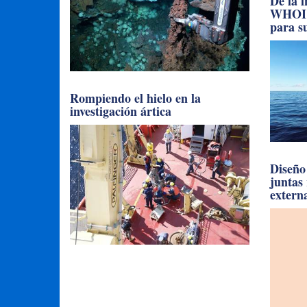
De la 
WHOI l
para su
Rompiendo el hielo en la
investigación ártica
Diseño 
juntas
extern