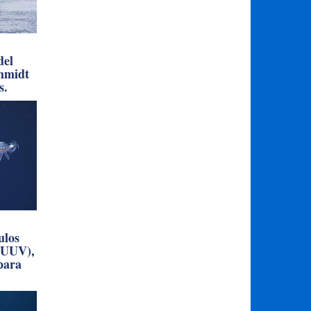
del
chmidt
s.
ulos
(UUV),
 para