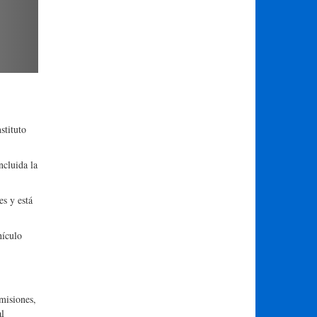
stituto
ncluida la
es y está
hículo
misiones,
al