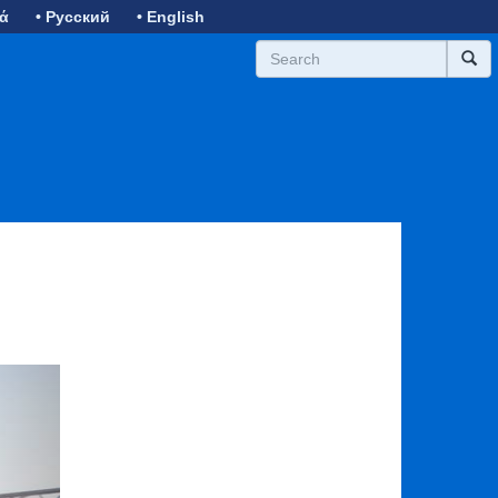
κά
• Русский
• English
ext