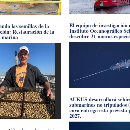
El equipo de investigación 
ndo las semillas de la
Instituto Oceanográfico S
ación: Restauración de la
descubre 31 nuevas especie
a marina
AUKUS desarrollará vehíc
submarinos no tripulados 
cuya entrega está prevista
2027.