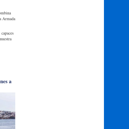
combina
 la Armada
n capaces
 nuestra
ones a