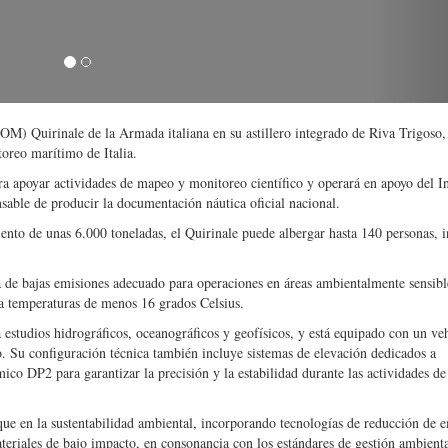
(Crédito: Fincantieri)
OM) Quirinale de la Armada italiana en su astillero integrado de Riva Trigoso,
oreo marítimo de Italia.
apoyar actividades de mapeo y monitoreo científico y operará en apoyo del In
nsable de producir la documentación náutica oficial nacional.
to de unas 6.000 toneladas, el Quirinale puede albergar hasta 140 personas, i
a de bajas emisiones adecuado para operaciones en áreas ambientalmente sensibl
ta temperaturas de menos 16 grados Celsius.
 estudios hidrográficos, oceanográficos y geofísicos, y está equipado con un ve
. Su configuración técnica también incluye sistemas de elevación dedicados a
ico DP2 para garantizar la precisión y la estabilidad durante las actividades de
que en la sustentabilidad ambiental, incorporando tecnologías de reducción de e
ateriales de bajo impacto, en consonancia con los estándares de gestión ambient